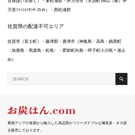
世保扱いを除く）・東松浦郡・伊万理市（木須町5802（株）伊
万里ﾌｧｯｼｮﾝｾﾝﾀｰのみ）・西松浦郡
佐賀県の配達不可エリア
佐賀市（富士町）・藤津郡・唐津市（神集島・高島・鎮西町
〈加唐島・馬渡島・松島〉・肥前町向島・呼子町小川島＊港止
め）
東南アジアの各国から輸入した高品質かつリーズナブルな備長炭・オガ炭
を販売しております。