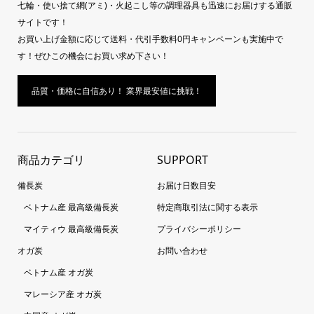
七輪・使い捨て網(アミ)・火起こし等の調理器具も迅速にお届けする通販
サイトです！
お買い上げ金額に応じて送料・代引手数料0円キャンペーンも実施中で
す！ぜひこの機会にお買い求め下さい！
品質・価格に自信あり！ 業界最安値に挑戦！
商品カテゴリ
SUPPORT
備長炭
お届け日数目安
ベトナム産 最高級備長炭
特定商取引法に関する表示
マイティウ 最高級備長炭
プライバシーポリシー
オガ炭
お問い合わせ
ベトナム産 オガ炭
マレーシア産 オガ炭