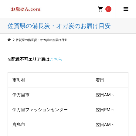
0
佐賀県の備長炭・オガ炭のお届け目安
佐賀県の備長炭・オガ炭のお届け目安
※
配達不可エリア表は
こちら
市町村
着日
伊万里市
翌日AM～
伊万里ファッションセンター
翌日PM～
鹿島市
翌日AM～