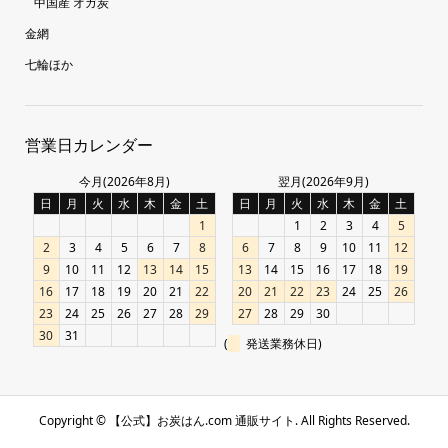
中国産 オガ炭
金網
七輪ほか
営業日カレンダー
今月(2026年8月)
翌月(2026年9月)
日
月
火
水
木
金
土
日
月
火
水
木
金
土
1
1
2
3
4
5
2
3
4
5
6
7
8
6
7
8
9
10
11
12
9
10
11
12
13
14
15
13
14
15
16
17
18
19
16
17
18
19
20
21
22
20
21
22
23
24
25
26
23
24
25
26
27
28
29
27
28
29
30
30
31
(
発送業務休日)
Copyright ©
【公式】お炭はん.com 通販サイト. All Rights Reserved.