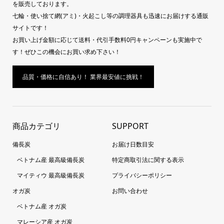
を販売しております。
七輪・使い捨て網(アミ)・火起こし等の調理器具も迅速にお届けする通販
サイトです！
お買い上げ金額に応じて送料・代引手数料0円キャンペーンも実施中で
す！ぜひこの機会にお買い求め下さい！
品質・価格に自信あり！ 業界最安値に挑戦！
商品カテゴリ
SUPPORT
備長炭
お届け日数目安
ベトナム産 最高級備長炭
特定商取引法に関する表示
マイティウ 最高級備長炭
プライバシーポリシー
オガ炭
お問い合わせ
ベトナム産 オガ炭
マレーシア産 オガ炭