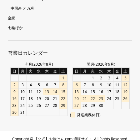
中国産 オガ炭
金網
七輪ほか
営業日カレンダー
今月(2026年8月)
翌月(2026年9月)
日
月
火
水
木
金
土
日
月
火
水
木
金
土
1
1
2
3
4
5
2
3
4
5
6
7
8
6
7
8
9
10
11
12
9
10
11
12
13
14
15
13
14
15
16
17
18
19
16
17
18
19
20
21
22
20
21
22
23
24
25
26
23
24
25
26
27
28
29
27
28
29
30
30
31
(
発送業務休日)
Copyright ©
【公式】お炭はん.com 通販サイト. All Rights Reserved.