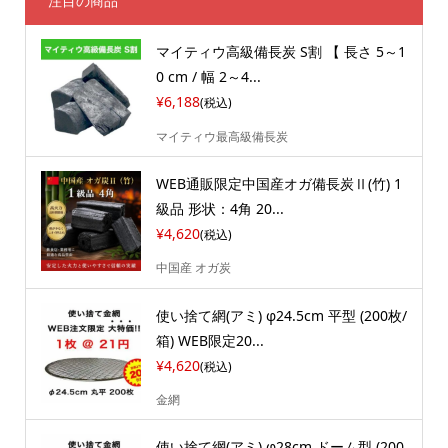
注目の商品
マイティウ高級備長炭 S割 【 長さ 5～1
0 cm / 幅 2～4...
¥6,188
(税込)
マイティウ最高級備長炭
WEB通販限定中国産オガ備長炭Ⅱ(竹) 1
級品 形状：4角 20...
¥4,620
(税込)
中国産 オガ炭
使い捨て網(アミ) φ24.5cm 平型 (200枚/
箱) WEB限定20...
¥4,620
(税込)
金網
使い捨て網(アミ) φ28cm ドーム型 (200