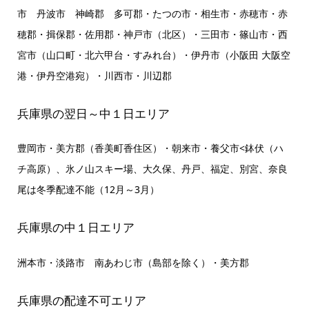
市 丹波市 神崎郡 多可郡・たつの市・相生市・赤穂市・赤
穂郡・揖保郡・佐用郡・神戸市（北区）・三田市・篠山市・西
宮市（山口町・北六甲台・すみれ台）・伊丹市（小阪田 大阪空
港・伊丹空港宛）・川西市・川辺郡
兵庫県の翌日～中１日エリア
豊岡市・美方郡（香美町香住区）・朝来市・養父市<鉢伏（ハ
チ高原）、氷ノ山スキー場、大久保、丹戸、福定、別宮、奈良
尾は冬季配達不能（12月～3月）
兵庫県の中１日エリア
洲本市・淡路市 南あわじ市（島部を除く）・美方郡
兵庫県の配達不可エリア