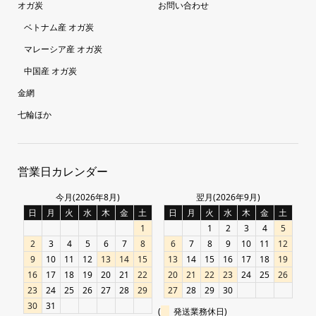
オガ炭
お問い合わせ
ベトナム産 オガ炭
マレーシア産 オガ炭
中国産 オガ炭
金網
七輪ほか
営業日カレンダー
今月(2026年8月)
翌月(2026年9月)
日
月
火
水
木
金
土
日
月
火
水
木
金
土
1
1
2
3
4
5
2
3
4
5
6
7
8
6
7
8
9
10
11
12
9
10
11
12
13
14
15
13
14
15
16
17
18
19
16
17
18
19
20
21
22
20
21
22
23
24
25
26
23
24
25
26
27
28
29
27
28
29
30
30
31
(
発送業務休日)