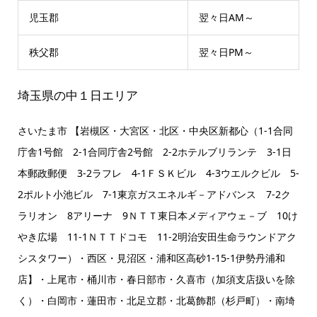
児玉郡
翌々日AM～
秩父郡
翌々日PM～
埼玉県の中１日エリア
さいたま市 【岩槻区・大宮区・北区・中央区新都心（1-1合同
庁舎1号館 2-1合同庁舎2号館 2-2ホテルブリランテ 3-1日
本郵政郵便 3-2ラフレ 4-1ＦＳＫビル 4-3ウエルクビル 5-
2ポルト小池ビル 7-1東京ガスエネルギ－アドバンス 7-2ク
ラリオン 8アリーナ 9ＮＴＴ東日本メディアウェ－ブ 10け
やき広場 11-1ＮＴＴドコモ 11-2明治安田生命ラウンドアク
シスタワー）・西区・見沼区・浦和区高砂1-15-1伊勢丹浦和
店】・上尾市・桶川市・春日部市・久喜市（加須支店扱いを除
く）・白岡市・蓮田市・北足立郡・北葛飾郡（杉戸町）・南埼