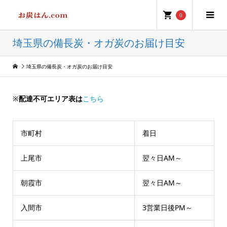
0
埼玉県の備長炭・オガ炭のお届け目安
埼玉県の備長炭・オガ炭のお届け目安
※
配達不可エリア表は
こちら
市町村
着日
上尾市
翌々日AM～
朝霞市
翌々日AM～
入間市
3営業日後PM～