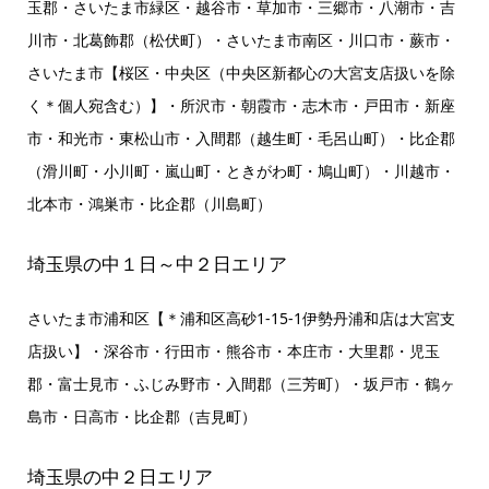
玉郡・さいたま市緑区・越谷市・草加市・三郷市・八潮市・吉
川市・北葛飾郡（松伏町）・さいたま市南区・川口市・蕨市・
さいたま市【桜区・中央区（中央区新都心の大宮支店扱いを除
く＊個人宛含む）】・所沢市・朝霞市・志木市・戸田市・新座
市・和光市・東松山市・入間郡（越生町・毛呂山町）・比企郡
（滑川町・小川町・嵐山町・ときがわ町・鳩山町）・川越市・
北本市・鴻巣市・比企郡（川島町）
埼玉県の中１日～中２日エリア
さいたま市浦和区【＊浦和区高砂1-15-1伊勢丹浦和店は大宮支
店扱い】・深谷市・行田市・熊谷市・本庄市・大里郡・児玉
郡・富士見市・ふじみ野市・入間郡（三芳町）・坂戸市・鶴ヶ
島市・日高市・比企郡（吉見町）
埼玉県の中２日エリア