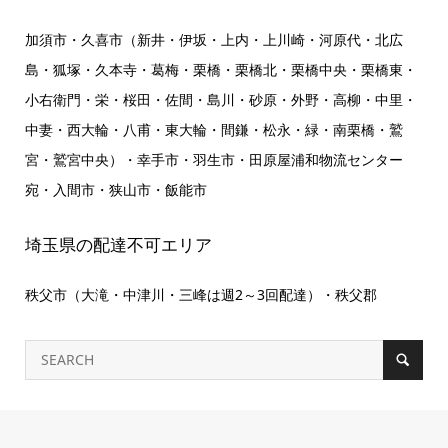
加須市・久喜市（新井・伊坂・上内・上川崎・河原代・北広
島・狐塚・久本寺・葛梅・栗橋・栗橋北・栗橋中央・栗橋東・
小右衛門・栄・桜田・佐間・島川・砂原・外野・高柳・中里・
中妻・西大輪・八甫・東大輪・間鎌・松永・緑・南栗橋・鷲
宮・鷲宮中央）・幸手市・羽生市・田原屋浦和物流センター
宛・入間市・狭山市・飯能市
埼玉県の配達不可エリア
秩父市（大滝・中津川・三峰は週2～3回配達）・秩父郡