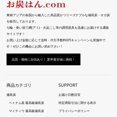
東南アジアの各国から輸入した高品質かつリーズナブルな備長炭・オガ炭
を販売しております。
七輪・使い捨て網(アミ)・火起こし等の調理器具も迅速にお届けする通販
サイトです！
お買い上げ金額に応じて送料・代引手数料0円キャンペーンも実施中で
す！ぜひこの機会にお買い求め下さい！
品質・価格に自信あり！ 業界最安値に挑戦！
商品カテゴリ
SUPPORT
備長炭
お届け日数目安
ベトナム産 最高級備長炭
特定商取引法に関する表示
マイティウ 最高級備長炭
プライバシーポリシー