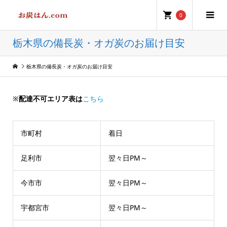
0
栃木県の備長炭・オガ炭のお届け目安
栃木県の備長炭・オガ炭のお届け目安
※
配達不可エリア表は
こちら
市町村
着日
足利市
翌々日PM～
今市市
翌々日PM～
宇都宮市
翌々日PM～