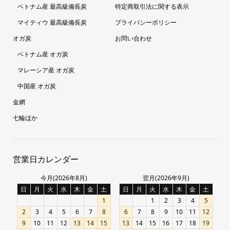
ベトナム産 最高級備長炭
特定商取引法に関する表示
マイティウ 最高級備長炭
プライバシーポリシー
オガ炭
お問い合わせ
ベトナム産 オガ炭
マレーシア産 オガ炭
中国産 オガ炭
金網
七輪ほか
営業日カレンダー
今月(2026年8月)
翌月(2026年9月)
日
月
火
水
木
金
土
日
月
火
水
木
金
土
1
1
2
3
4
5
2
3
4
5
6
7
8
6
7
8
9
10
11
12
9
10
11
12
13
14
15
13
14
15
16
17
18
19