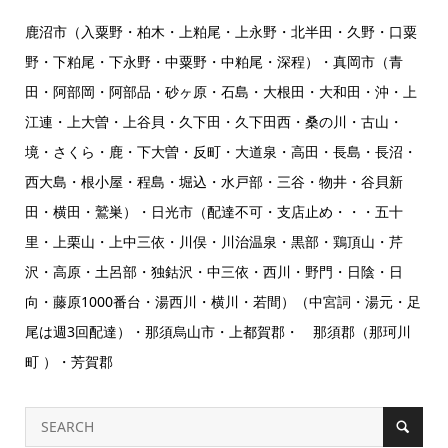
鹿沼市（入粟野・柏木・上粕尾・上永野・北半田・久野・口粟
野・下粕尾・下永野・中粟野・中粕尾・深程）・真岡市（青
田・阿部岡・阿部品・砂ヶ原・石島・大根田・大和田・沖・上
江連・上大曽・上谷貝・久下田・久下田西・桑の川・古山・
境・さくら・鹿・下大曽・反町・大道泉・高田・長島・長沼・
西大島・根小屋・程島・堀込・水戸部・三谷・物井・谷貝新
田・横田・鷲巣）・日光市（配達不可・支店止め・・・五十
里・上栗山・上中三依・川俣・川治温泉・黒部・鶏頂山・芹
沢・高原・土呂部・独鈷沢・中三依・西川・野門・日陰・日
向・藤原1000番台・湯西川・横川・若間）（中宮詞・湯元・足
尾は週3回配達）・那須烏山市・上都賀郡・ 那須郡（那珂川
町 ）・芳賀郡