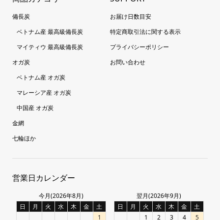
備長炭
お届け日数目安
ベトナム産 最高級備長炭
特定商取引法に関する表示
マイティウ 最高級備長炭
プライバシーポリシー
オガ炭
お問い合わせ
ベトナム産 オガ炭
マレーシア産 オガ炭
中国産 オガ炭
金網
七輪ほか
営業日カレンダー
今月(2026年8月)
翌月(2026年9月)
日
月
火
水
木
金
土
日
月
火
水
木
金
土
1
1
2
3
4
5