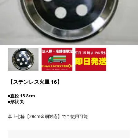
【ステンレス火皿 16】
■直径 15.8cm
■形状 丸
卓上七輪【28cm金網対応】でご使用可能