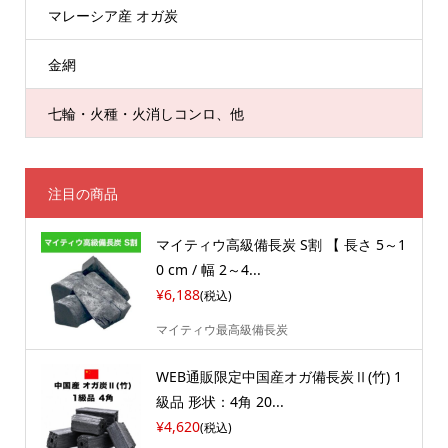
マレーシア産 オガ炭
金網
七輪・火種・火消しコンロ、他
注目の商品
マイティウ高級備長炭 S割 【 長さ 5～1
0 cm / 幅 2～4...
¥6,188
(税込)
マイティウ最高級備長炭
WEB通販限定中国産オガ備長炭Ⅱ(竹) 1
級品 形状：4角 20...
¥4,620
(税込)