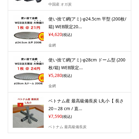
中国産 オガ炭
使い捨て網(アミ) φ24.5cm 平型 (200枚/
箱) WEB限定20...
¥4,620
(税込)
金網
使い捨て網(アミ) φ28cm ドーム型 (200
枚/箱) WEB限定...
¥5,280
(税込)
金網
ベトナム産 最高級備長炭 L丸小【 長さ
20～28 cm / 直...
¥7,590
(税込)
ベトナム 最高級備長炭