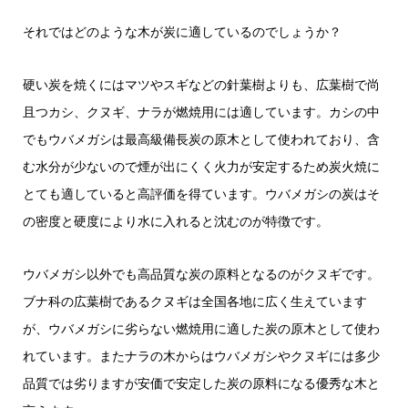
それではどのような木が炭に適しているのでしょうか？
硬い炭を焼くにはマツやスギなどの針葉樹よりも、広葉樹で尚
且つカシ、クヌギ、ナラが燃焼用には適しています。カシの中
でもウバメガシは最高級備長炭の原木として使われており、含
む水分が少ないので煙が出にくく火力が安定するため炭火焼に
とても適していると高評価を得ています。ウバメガシの炭はそ
の密度と硬度により水に入れると沈むのが特徴です。
ウバメガシ以外でも高品質な炭の原料となるのがクヌギです。
ブナ科の広葉樹であるクヌギは全国各地に広く生えています
が、ウバメガシに劣らない燃焼用に適した炭の原木として使わ
れています。またナラの木からはウバメガシやクヌギには多少
品質では劣りますが安価で安定した炭の原料になる優秀な木と