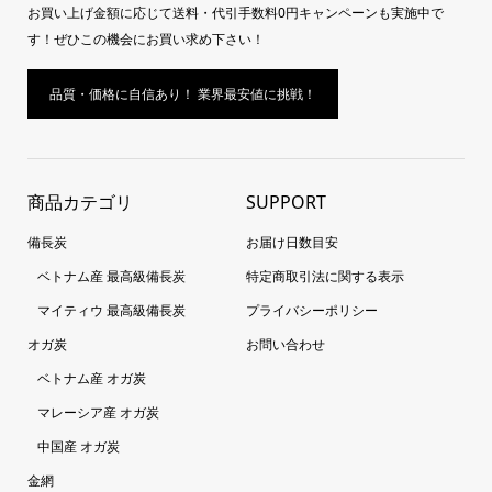
お買い上げ金額に応じて送料・代引手数料0円キャンペーンも実施中で
す！ぜひこの機会にお買い求め下さい！
品質・価格に自信あり！ 業界最安値に挑戦！
商品カテゴリ
SUPPORT
備長炭
お届け日数目安
ベトナム産 最高級備長炭
特定商取引法に関する表示
マイティウ 最高級備長炭
プライバシーポリシー
オガ炭
お問い合わせ
ベトナム産 オガ炭
マレーシア産 オガ炭
中国産 オガ炭
金網