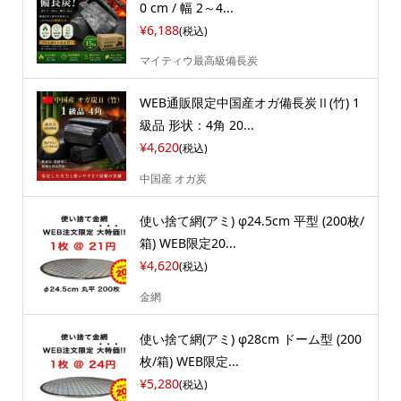
0 cm / 幅 2～4...
¥6,188
(税込)
マイティウ最高級備長炭
WEB通販限定中国産オガ備長炭Ⅱ(竹) 1
級品 形状：4角 20...
¥4,620
(税込)
中国産 オガ炭
使い捨て網(アミ) φ24.5cm 平型 (200枚/
箱) WEB限定20...
¥4,620
(税込)
金網
使い捨て網(アミ) φ28cm ドーム型 (200
枚/箱) WEB限定...
¥5,280
(税込)