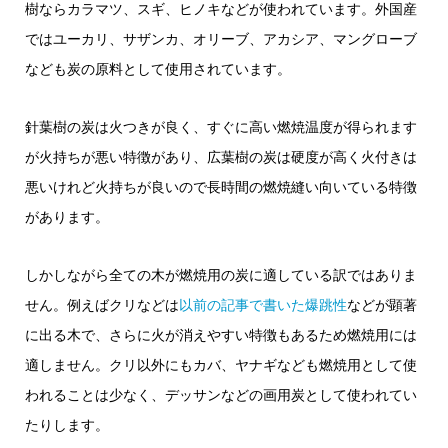
樹ならカラマツ、スギ、ヒノキなどが使われています。外国産
ではユーカリ、サザンカ、オリーブ、アカシア、マングローブ
なども炭の原料として使用されています。
針葉樹の炭は火つきが良く、すぐに高い燃焼温度が得られます
が火持ちが悪い特徴があり、広葉樹の炭は硬度が高く火付きは
悪いけれど火持ちが良いので長時間の燃焼縫い向いている特徴
があります。
しかしながら全ての木が燃焼用の炭に適している訳ではありま
せん。例えばクリなどは
以前の記事で書いた爆跳性
などが顕著
に出る木で、さらに火が消えやすい特徴もあるため燃焼用には
適しません。クリ以外にもカバ、ヤナギなども燃焼用として使
われることは少なく、デッサンなどの画用炭として使われてい
たりします。