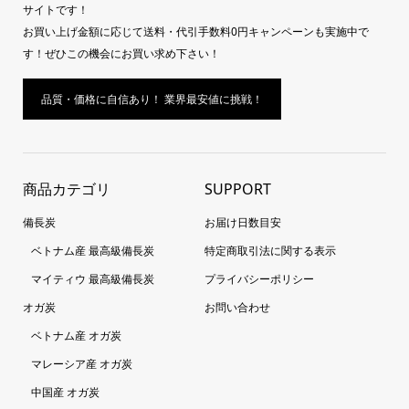
サイトです！
お買い上げ金額に応じて送料・代引手数料0円キャンペーンも実施中で
す！ぜひこの機会にお買い求め下さい！
品質・価格に自信あり！ 業界最安値に挑戦！
商品カテゴリ
SUPPORT
備長炭
お届け日数目安
ベトナム産 最高級備長炭
特定商取引法に関する表示
マイティウ 最高級備長炭
プライバシーポリシー
オガ炭
お問い合わせ
ベトナム産 オガ炭
マレーシア産 オガ炭
中国産 オガ炭