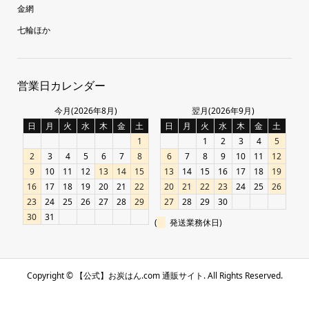
金網
七輪ほか
営業日カレンダー
今月(2026年8月)
翌月(2026年9月)
日
月
火
水
木
金
土
日
月
火
水
木
金
土
1
1
2
3
4
5
2
3
4
5
6
7
8
6
7
8
9
10
11
12
9
10
11
12
13
14
15
13
14
15
16
17
18
19
16
17
18
19
20
21
22
20
21
22
23
24
25
26
23
24
25
26
27
28
29
27
28
29
30
30
31
(
発送業務休日)
Copyright ©
【公式】お炭はん.com 通販サイト. All Rights Reserved.