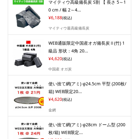
マイティウ高級備長炭 S割 【 長さ 5～1
0 cm / 幅 2～4...
¥6,188
(税込)
マイティウ最高級備長炭
WEB通販限定中国産オガ備長炭Ⅱ(竹) 1
級品 形状：4角 20...
¥4,620
(税込)
中国産 オガ炭
使い捨て網(アミ) φ24.5cm 平型 (200枚/
箱) WEB限定20...
¥4,620
(税込)
金網
使い捨て網(アミ) φ28cm ドーム型 (200
枚/箱) WEB限定...