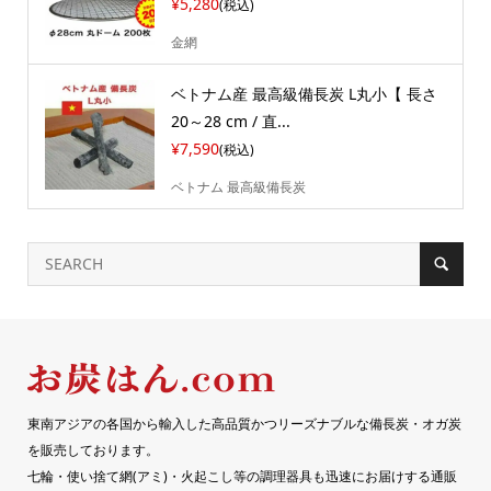
¥5,280
(税込)
金網
ベトナム産 最高級備長炭 L丸小【 長さ
20～28 cm / 直...
¥7,590
(税込)
ベトナム 最高級備長炭
東南アジアの各国から輸入した高品質かつリーズナブルな備長炭・オガ炭
を販売しております。
七輪・使い捨て網(アミ)・火起こし等の調理器具も迅速にお届けする通販