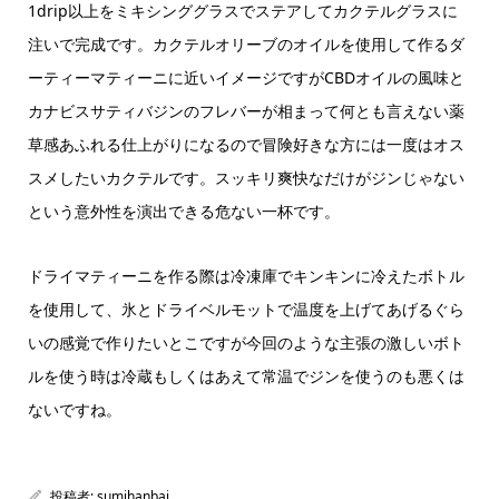
1drip以上をミキシンググラスでステアしてカクテルグラスに
注いで完成です。カクテルオリーブのオイルを使用して作るダ
ーティーマティーニに近いイメージですがCBDオイルの風味と
カナビスサティバジンのフレバーが相まって何とも言えない薬
草感あふれる仕上がりになるので冒険好きな方には一度はオス
スメしたいカクテルです。スッキリ爽快なだけがジンじゃない
という意外性を演出できる危ない一杯です。
ドライマティーニを作る際は冷凍庫でキンキンに冷えたボトル
を使用して、氷とドライベルモットで温度を上げてあげるぐら
いの感覚で作りたいとこですが今回のような主張の激しいボト
ルを使う時は冷蔵もしくはあえて常温でジンを使うのも悪くは
ないですね。
投稿者:
sumihanbai