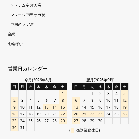
ベトナム産 オガ炭
マレーシア産 オガ炭
中国産 オガ炭
金網
七輪ほか
営業日カレンダー
今月(2026年8月)
翌月(2026年9月)
日
月
火
水
木
金
土
日
月
火
水
木
金
土
1
1
2
3
4
5
2
3
4
5
6
7
8
6
7
8
9
10
11
12
9
10
11
12
13
14
15
13
14
15
16
17
18
19
16
17
18
19
20
21
22
20
21
22
23
24
25
26
23
24
25
26
27
28
29
27
28
29
30
30
31
(
発送業務休日)