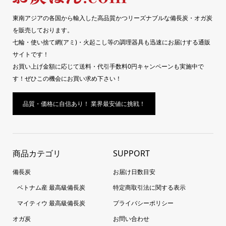
東南アジアの各国から輸入した高品質かつリーズナブルな備長炭・オガ炭
を販売しております。
七輪・使い捨て網(アミ)・火起こし等の調理器具も迅速にお届けする通販
サイトです！
お買い上げ金額に応じて送料・代引手数料0円キャンペーンも実施中で
す！ぜひこの機会にお買い求め下さい！
品質・価格に自信あり！ 業界最安値に挑戦！
商品カテゴリ
SUPPORT
備長炭
お届け日数目安
ベトナム産 最高級備長炭
特定商取引法に関する表示
マイティウ 最高級備長炭
プライバシーポリシー
オガ炭
お問い合わせ