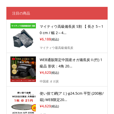
注目の商品
マイティウ高級備長炭 S割 【 長さ 5～1
0 cm / 幅 2～4...
¥6,188
(税込)
マイティウ最高級備長炭
WEB通販限定中国産オガ備長炭Ⅱ(竹) 1
級品 形状：4角 20...
¥4,620
(税込)
中国産 オガ炭
使い捨て網(アミ) φ24.5cm 平型 (200枚/
箱) WEB限定20...
¥4,620
(税込)